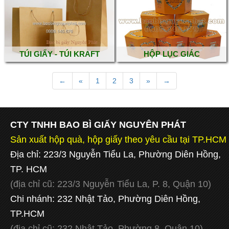
TÚI GIẤY - TÚI KRAFT
HỘP LỤC GIÁC
←
«
1
2
3
»
→
CTY TNHH BAO BÌ GIẤY NGUYÊN PHÁT
Sản xuất hộp quà, hộp giấy theo yêu cầu tại TP.HCM
Địa chỉ: 223/3 Nguyễn Tiểu La, Phường Diên Hồng,
TP. HCM
(địa chỉ cũ:
223/3 Nguyễn Tiểu La, P. 8, Quận 10)
Chi nhánh: 232 Nhật Tảo, Phường Diên Hồng,
TP.HCM
(địa chỉ cũ:
232 Nhật Tảo, Phường 8, Quận 10)