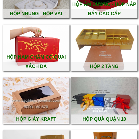
HỘP ÂM DƯƠNG - HỘP NẮP
HỘP NHUNG - HỘP VẢI
ĐÁY CAO CẤP
HỘP NAM CHÂM CÓ QUAI
XÁCH DA
HỘP 2 TẦNG
HỘP GIẤY KRAFT
HỘP QUÀ QUẬN 10