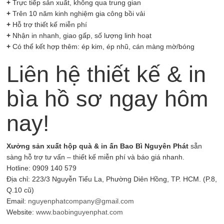
+
Trực tiếp sản xuất, không qua trung gian
+
Trên 10 năm kinh nghiệm gia công bồi vải
+
Hỗ trợ thiết kế miễn phí
+
Nhận in nhanh, giao gấp, số lượng linh hoạt
+
Có thể kết hợp thêm: ép kim, ép nhũ, cán màng mờ/bóng
Liên hệ thiết kế & in
bìa hồ sơ ngay hôm
nay!
Xưởng sản xuất hộp quà & in ấn Bao Bì Nguyên Phát
sẵn
sàng hỗ trợ tư vấn – thiết kế miễn phí và báo giá nhanh.
Hotline: 0909 140 579
Địa chỉ: 223/3 Nguyễn Tiểu La, Phường Diên Hồng, TP. HCM. (P.8,
Q.10 cũ)
Email:
nguyenphatcompany@gmail.com
Website:
www.baobinguyenphat.com