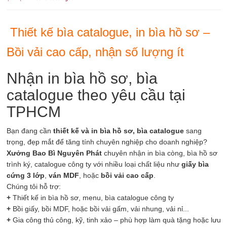
Thiết kế bìa catalogue, in bìa hồ sơ –
Bồi vải cao cấp, nhận số lượng ít
Nhận in bìa hồ sơ, bìa
catalogue theo yêu cầu tại
TPHCM
Bạn đang cần
thiết kế và in bìa hồ sơ, bìa catalogue
sang
trọng, đẹp mắt để tăng tính chuyên nghiệp cho doanh nghiệp?
Xưởng Bao Bì Nguyên Phát
chuyên nhận in bìa còng, bìa hồ sơ
trình ký, catalogue công ty với nhiều loại chất liệu như
giấy bìa
cứng 3 lớp
,
ván MDF
, hoặc
bồi vải cao cấp
.
Chúng tôi hỗ trợ:
+
Thiết kế in bìa hồ sơ, menu, bìa catalogue công ty
+
Bồi giấy, bồi MDF, hoặc bồi vải gấm, vải nhung, vải nỉ...
+
Gia công thủ công, kỹ, tinh xảo – phù hợp làm quà tặng hoặc lưu