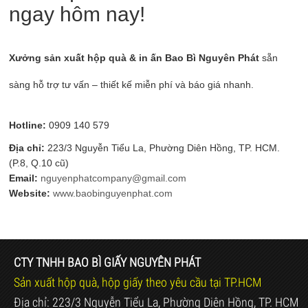
ngay hôm nay!
Xưởng sản xuất hộp quà & in ấn Bao Bì Nguyên Phát
sẵn
sàng hỗ trợ tư vấn – thiết kế miễn phí và báo giá nhanh.
Hotline:
0909 140 579
Địa chỉ:
223/3 Nguyễn Tiểu La, Phường Diên Hồng, TP. HCM.
(P.8, Q.10 cũ)
Email:
nguyenphatcompany@gmail.com
Website:
www.baobinguyenphat.com
CTY TNHH BAO BÌ GIẤY NGUYÊN PHÁT
Sản xuất hộp quà, hộp giấy theo yêu cầu tại TP.HCM
Địa chỉ: 223/3 Nguyễn Tiểu La, Phường Diên Hồng, TP. HCM