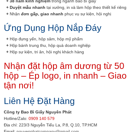
+
38 năm kinh nghiệm
trong ngành bao bì giấy
+
Duyệt mẫu nhanh
tại xưởng, in và làm hộp theo thiết kế riêng
+
Nhận
đơn gấp, giao nhanh
phục vụ sự kiện, hội nghị
Ứng Dụng Hộp Nắp Đáy
+
Hộp đựng yến, hộp sâm, hộp mỹ phẩm
+
Hộp bánh trung thu, hộp quà doanh nghiệp
+
Hộp sự kiện, tri ân, hội nghị khách hàng
Nhận đặt hộp âm dương từ 50
hộp – Ép logo, in nhanh – Giao
tận nơi!
Liên Hệ Đặt Hàng
Công ty Bao Bì Giấy Nguyên Phát
Hotline/Zalo:
0909 140 579
Địa chỉ: 223/3 Nguyễn Tiểu La, P.8, Q.10, TP.HCM
Email:
nguyenphatcompany@gmail.com