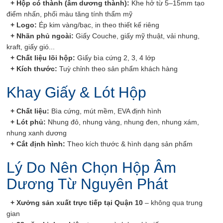
+
Hộp có thành (âm dương thành):
Khe hở từ 5–15mm tạo
điểm nhấn, phối màu tăng tính thẩm mỹ
+
Logo:
Ép kim vàng/bạc, in theo thiết kế riêng
+
Nhãn phủ ngoài:
Giấy Couche, giấy mỹ thuật, vải nhung,
kraft, giấy gió...
+
Chất liệu lõi hộp:
Giấy bìa cứng 2, 3, 4 lớp
+
Kích thước:
Tuỳ chỉnh theo sản phẩm khách hàng
Khay Giấy & Lót Hộp
+
Chất liệu:
Bìa cứng, mút mềm, EVA định hình
+
Lót phủ:
Nhung đỏ, nhung vàng, nhung đen, nhung xám,
nhung xanh dương
+
Cắt định hình:
Theo kích thước & hình dạng sản phẩm
Lý Do Nên Chọn Hộp Âm
Dương Từ Nguyên Phát
+
Xưởng sản xuất trực tiếp tại Quận 10
– không qua trung
gian