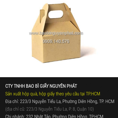
CTY TNHH BAO BÌ GIẤY NGUYÊN PHÁT
Sản xuất hộp quà, hộp giấy theo yêu cầu tại TP.HCM
Địa chỉ: 223/3 Nguyễn Tiểu La, Phường Diên Hồng, TP. HCM
(địa chỉ cũ:
223/3 Nguyễn Tiểu La, P. 8, Quận 10)
Chi nhánh: 232 Nhật Tảo, Phường Diên Hồng, TP.HCM