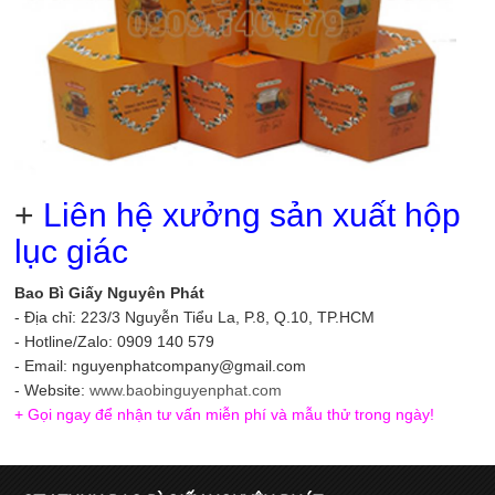
+
Liên hệ xưởng sản xuất hộp
lục giác
Bao Bì Giấy Nguyên Phát
- Địa chỉ: 223/3 Nguyễn Tiểu La, P.8, Q.10, TP.HCM
- Hotline/Zalo: 0909 140 579
- Email: nguyenphatcompany@gmail.com
- Website:
www.baobinguyenphat.com
+ Gọi ngay để nhận tư vấn miễn phí và mẫu thử trong ngày!