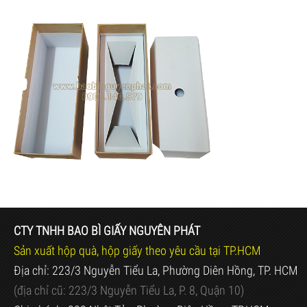
CTY TNHH BAO BÌ GIẤY NGUYÊN PHÁT
Sản xuất hộp quà, hộp giấy theo yêu cầu tại TP.HCM
Địa chỉ: 223/3 Nguyễn Tiểu La, Phường Diên Hồng, TP. HCM
(địa chỉ cũ:
223/3 Nguyễn Tiểu La, P. 8, Quận 10)