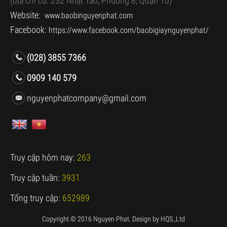
(địa chỉ cũ:
232 Nhật Tảo, Phường 8, Quận 10)
Website:
www.baobinguyenphat.com
Facebook:
https://www.facebook.com/baobigiaynguyenphat/
(028) 3855 7366
0909 140 579
nguyenphatcompany@gmail.com
Truy cập hôm nay:
263
Truy cập tuần:
3931
Tổng truy cập:
652989
Copyright © 2016 Nguyen Phat. Design by
HQS.,Ltd