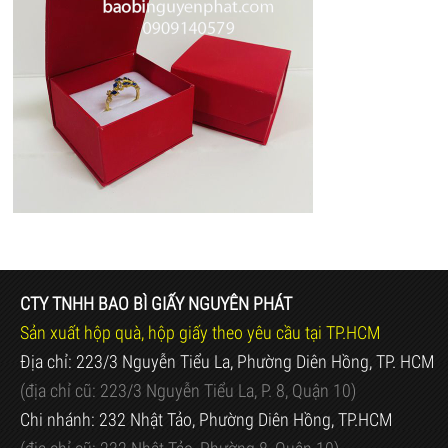
CTY TNHH BAO BÌ GIẤY NGUYÊN PHÁT
Sản xuất hộp quà, hộp giấy theo yêu cầu tại TP.HCM
Địa chỉ: 223/3 Nguyễn Tiểu La, Phường Diên Hồng, TP. HCM
(địa chỉ cũ:
223/3 Nguyễn Tiểu La, P. 8, Quận 10)
Chi nhánh: 232 Nhật Tảo, Phường Diên Hồng, TP.HCM