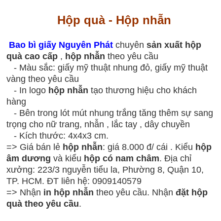
Hộp quà - Hộp nhẫn
Bao bì giấy Nguyên Phát
chuyên
sản xuất hộp
quà cao cấp
,
hộp nhẫn
theo yêu cầu
- Màu sắc: giấy mỹ thuật nhung đỏ, giấy mỹ thuật
vàng theo yêu cầu
- In logo
hộp nhẫn
tạo thương hiệu cho khách
hàng
- Bên trong lót mút nhung trắng tăng thêm sự sang
trọng cho nữ trang, nhẫn , lắc tay , dây chuyền
- Kích thước: 4x4x3 cm.
=> Giá bán lẻ
hộp nhẫn
: giá 8.000 đ/ cái . Kiểu
hộp
âm dương
và kiểu
hộp có nam châm
. Địa chỉ
xưởng: 223/3 nguyễn tiểu la, Phường 8, Quận 10,
TP. HCM. ĐT liên hệ: 0909140579
=> Nhận
in
hộp nhẫn
theo yêu cầu. Nhận
đặt hộp
quà theo yêu cầu
.