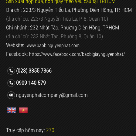
Sản xuất hộp quà, hộp giấy theo yêu cầu tại TP.HCM
Địa chỉ: 223/3 Nguyễn Tiểu La, Phường Diên Hồng, TP. HCM
(địa chỉ cũ:
223/3 Nguyễn Tiểu La, P. 8, Quận 10)
Chi nhánh: 232 Nhật Tảo, Phường Diên Hồng, TP.HCM
(địa chỉ cũ:
232 Nhật Tảo, Phường 8, Quận 10)
Website:
www.baobinguyenphat.com
Facebook:
https://www.facebook.com/baobigiaynguyenphat/
(028) 3855 7366
0909 140 579
nguyenphatcompany@gmail.com
Truy cập hôm nay:
270