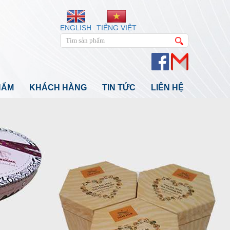
ENGLISH
TIẾNG VIỆT
HẨM
KHÁCH HÀNG
TIN TỨC
LIÊN HỆ