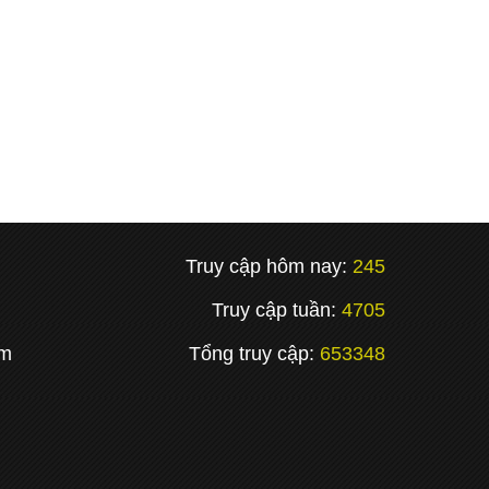
Truy cập hôm nay:
245
Truy cập tuần:
4705
om
Tổng truy cập:
653348