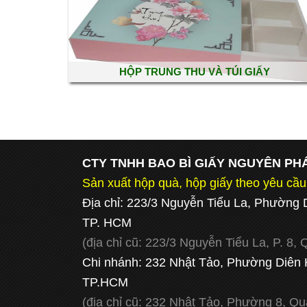
HỘP TRUNG THU VÀ TÚI GIẤY
CTY TNHH BAO BÌ GIẤY NGUYÊN PH
Sản xuất hộp quà, hộp giấy theo yêu cầ
Địa chỉ: 223/3 Nguyễn Tiểu La, Phường 
TP. HCM
(địa chỉ cũ:
223/3 Nguyễn Tiểu La, P. 8, 
Chi nhánh: 232 Nhật Tảo, Phường Diên 
TP.HCM
(địa chỉ cũ:
232 Nhật Tảo, Phường 8, Qu