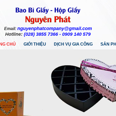
nguyenphatcompany@gmail.com
Email:
Hotline:
(028) 3855 7366 - 0909 140 579
NG CHỦ
GIỚI THIỆU
DỊCH VỤ GIA CÔNG
SẢN P